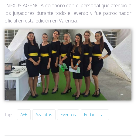
NEXUS AGENCIA colaboró con el personal que atendió a
los jugadores durante todo el evento y fue patrocinador
oficial en esta edición en Valencia.
Tags:
AFE
Azafatas
Eventos
Futbolistas