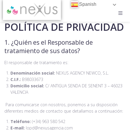
Spanish
POLÍTICA DE PRIVACIDAD
CASOS DE ÉXITO
BLOG
1. ¿Quién es el Responsable de
tratamiento de sus datos?
CONTACTO
El responsable de tratamiento es:
TRABAJA EN NEXUS
Denominación social:
NEXUS AGENCY NEWCO, S.L.
C.I.F.:
B98033673
Domicilio social:
C/ ANTIGUA SENDA DE SENENT 3 – 46023
VALENCIA
Para comunicarse con nosotros, ponemos a su disposición
diferentes medios de contacto que detallamos a continuación:
Teléfono:
(+34) 963 580 542
E-mail:
lopd@nexusagencia.com