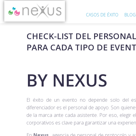
CASOS DE ÉXITO
BLOG
CHECK-LIST DEL PERSONAL
PARA CADA TIPO DE EVEN
BY NEXUS
El éxito de un evento no depende solo del espa
diferenciador es el personal de apoyo. Son quiene
de la marca ante cada asistente. Por eso, elegir 
corporativos es clave para garantizar una experien
En
Nexus,
agencia de personal de protocolo y 