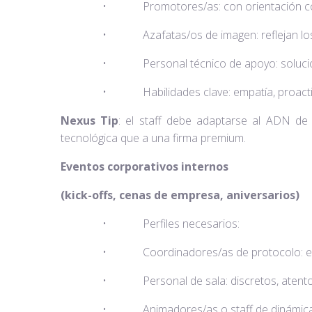
• Promotores/as: con orientación com
• Azafatas/os de imagen: reflejan los va
• Personal técnico de apoyo: solucionan i
• Habilidades clave: empatía, proactividad
Nexus Tip
: el staff debe adaptarse al ADN de 
tecnológica que a una firma premium.
Eventos corporativos internos
(kick-offs, cenas de empresa, aniversarios)
• Perfiles necesarios:
• Coordinadores/as de protocolo: expert
• Personal de sala: discretos, atentos y
• Animadores/as o staff de dinámicas: ap