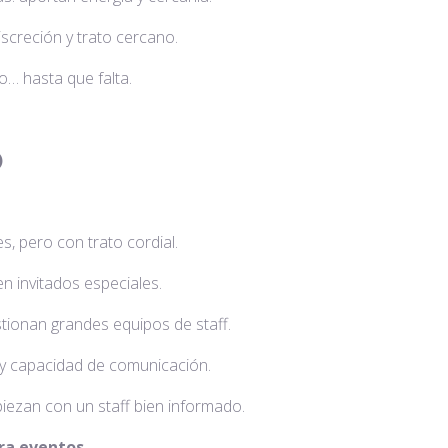
ción y trato cercano.
… hasta que falta.
)
ro con trato cordial.
vitados especiales.
n grandes equipos de staff.
pacidad de comunicación.
piezan con un staff bien informado.
ara eventos