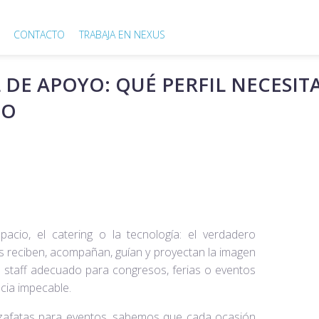
CONTACTO
TRABAJA EN NEXUS
 DE APOYO: QUÉ PERFIL NECESIT
TO
cio, el catering o la tecnología: el verdadero
s reciben, acompañan, guían y proyectan la imagen
el staff adecuado para congresos, ferias o eventos
cia impecable.
azafatas para eventos, sabemos que cada ocasión