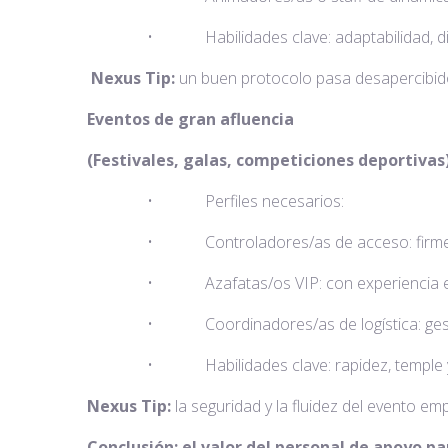
• Habilidades clave: adaptabilidad, discre
Nexus Tip:
un buen protocolo pasa desapercibido
Eventos de gran afluencia
(Festivales, galas, competiciones deportivas
• Perfiles necesarios:
• Controladores/as de acceso: firmes, pe
• Azafatas/os VIP: con experiencia en in
• Coordinadores/as de logística: gestiona
• Habilidades clave: rapidez, temple y ca
Nexus Tip:
la seguridad y la fluidez del evento em
Conclusión: el valor del personal de apoyo p