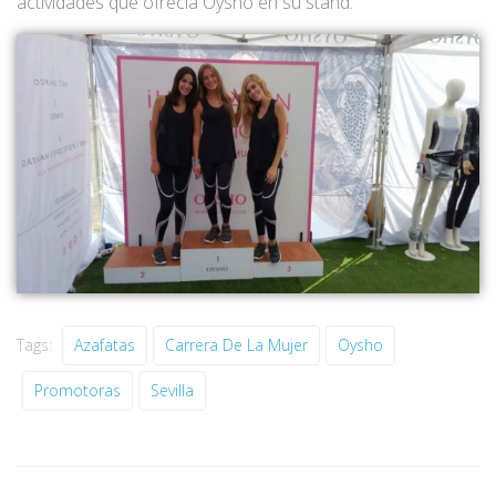
actividades que ofrecía Oysho en su stand.
Tags:
Azafatas
Carrera De La Mujer
Oysho
Promotoras
Sevilla