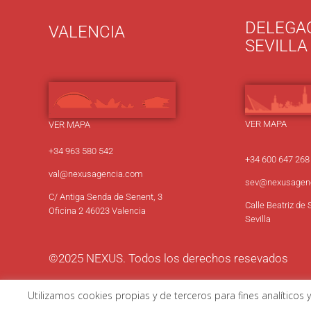
DELEGA
VALENCIA
SEVILLA
VER MAPA
VER MAPA
+34 963 580 542
+34 600 647 268
val@nexusagencia.com
sev
@nexusagen
C/ Antiga Senda de Senent, 3
Calle Beatriz de 
Oficina 2 46023 Valencia
Sevilla
©2025 NEXUS. Todos los derechos resevados
Utilizamos cookies propias y de terceros para fines analíticos
AVISO LEGAL
|
POLÍTICA DE PRIVACIDAD
|
POLÍTICA DE 