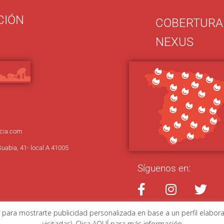
CIÓN
COBERTURA
NEXUS
cia.com
Suabia, 41- local A 41005
Síguenos en:
 y para mostrarte publicidad personalizada en base a un perfil elabor
COOKIES
Diseño:
Idital
visitadas). Clica AQUÍ para más información