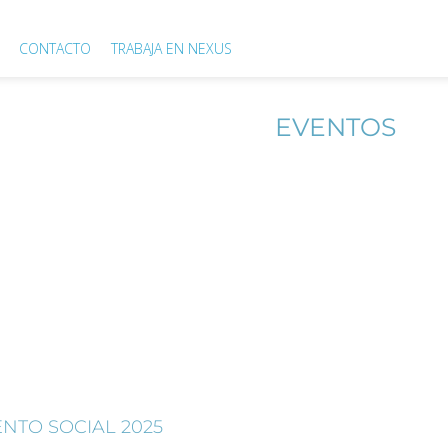
CONTACTO
TRABAJA EN NEXUS
CASOS DE ÉXITO
EVENTOS
MIOS DE EMPRENDIM
EJALÍA DE EMPREND
NTAMIENTO DE VALE
NTO SOCIAL 2025