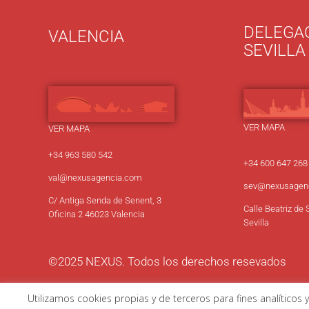
DELEGA
VALENCIA
SEVILLA
VER MAPA
VER MAPA
+34 963 580 542
+34 600 647 268
val@nexusagencia.com
sev
@nexusagen
C/ Antiga Senda de Senent, 3
Calle Beatriz de 
Oficina 2 46023 Valencia
Sevilla
©2025 NEXUS. Todos los derechos resevados
Utilizamos cookies propias y de terceros para fines analíticos
AVISO LEGAL
|
POLÍTICA DE PRIVACIDAD
|
POLÍTICA DE 