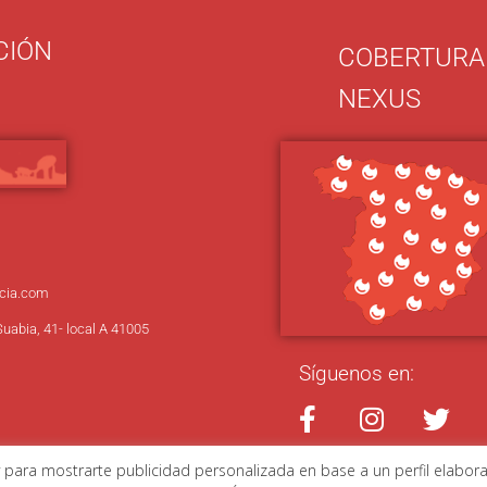
CIÓN
COBERTURA
NEXUS
cia.com
Suabia, 41- local A 41005
Síguenos en:
 y para mostrarte publicidad personalizada en base a un perfil elabor
COOKIES
Diseño:
Idital