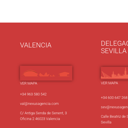
DELEGA
VALENCIA
SEVILLA
VER MAPA
VER MAPA
+34 963 580 542
+34 600 647 268
val@nexusagencia.com
sev
@nexusagen
C/ Antiga Senda de Senent, 3
Calle Beatriz de 
Oficina 2 46023 Valencia
Sevilla